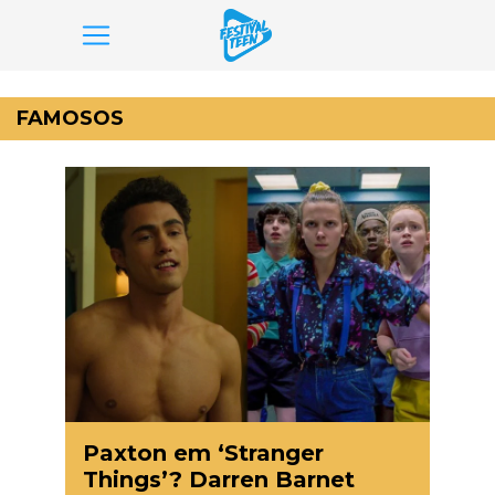
Pular
para
FAMOSOS
o
conteúdo
Paxton em ‘Stranger
Things’? Darren Barnet