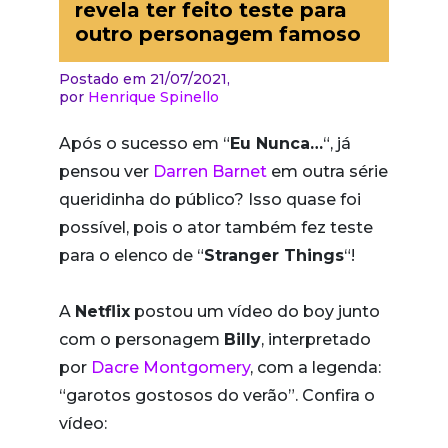
revela ter feito teste para
outro personagem famoso
Postado em 21/07/2021,
por
Henrique Spinello
Após o sucesso em “
Eu Nunca…
“, já
pensou ver
Darren Barnet
em outra série
queridinha do público? Isso quase foi
possível, pois o ator também fez teste
para o elenco de “
Stranger Things
“!
A
Netflix
postou um vídeo do boy junto
com o personagem
Billy
, interpretado
por
Dacre Montgomery
, com a legenda:
“garotos gostosos do verão”. Confira o
vídeo: