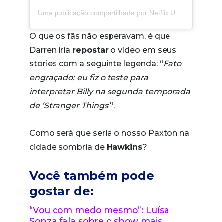
Uma publicação compartilhada por Netflix US (@netflix)
O que os fãs não esperavam, é que
Darren iria
repostar
o vídeo em seus
stories com a seguinte legenda: “
Fato
engraçado: eu fiz o teste para
interpretar Billy na segunda temporada
de ‘Stranger Things’
“.
Como será que seria o nosso Paxton na
cidade sombria de
Hawkins
?
Você também pode
gostar de:
“Vou com medo mesmo”: Luísa
Sonza fala sobre o show mais