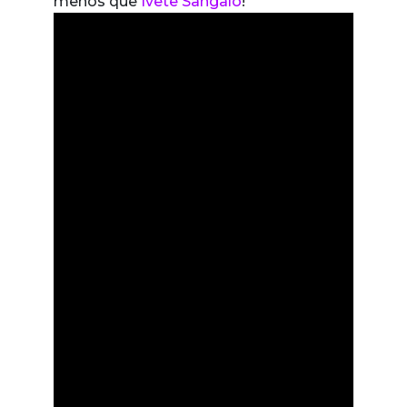
menos que
Ivete Sangalo
!