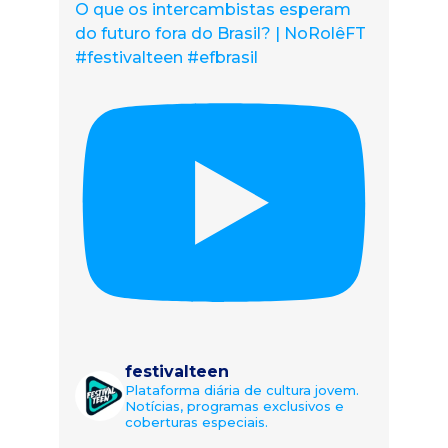
O que os intercambistas esperam
do futuro fora do Brasil? | NoRolêFT
#festivalteen #efbrasil
festivalteen
Plataforma diária de cultura jovem.
Notícias, programas exclusivos e
coberturas especiais.