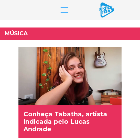
Pular
para
MÚSICA
o
conteúdo
Conheça Tabatha, artista
indicada pelo Lucas
Andrade