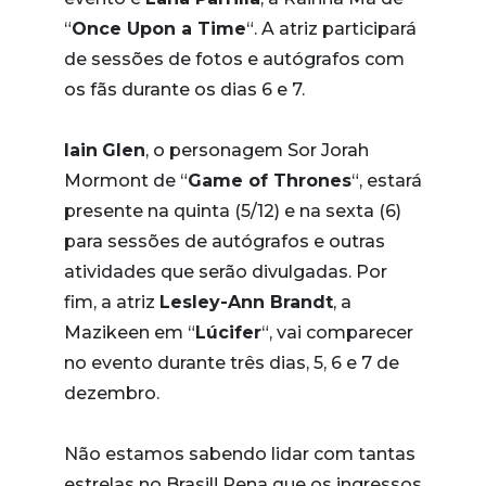
“
Once Upon a Time
“. A atriz participará
de sessões de fotos e autógrafos com
os fãs durante os dias 6 e 7.
Iain
Glen
, o personagem Sor Jorah
Mormont de “
Game of Thrones
“, estará
presente na quinta (5/12) e na sexta (6)
para sessões de autógrafos e outras
atividades que serão divulgadas. Por
fim, a atriz
Lesley-Ann Brandt
, a
Mazikeen em “
Lúcifer
“, vai comparecer
no evento durante três dias, 5, 6 e 7 de
dezembro.
Não estamos sabendo lidar com tantas
estrelas no Brasil! Pena que os ingressos