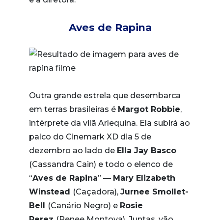
Aves de Rapina
Outra grande estrela que desembarca
em terras brasileiras é
Margot Robbie
,
intérprete da vilã Arlequina. Ela subirá ao
palco do Cinemark XD dia 5 de
dezembro ao lado de
Ella Jay Basco
(Cassandra Cain) e todo o elenco de
“
Aves de Rapina
” —
Mary Elizabeth
Winstead
(Caçadora),
Jurnee Smollet-
Bell
(Canário Negro) e
Rosie
Perez
(Renee Montoya). Juntas, vão