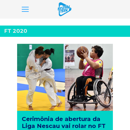
Pular
para
FT 2020
o
conteúdo
Cerimônia de abertura da
Liga Nescau vai rolar no FT