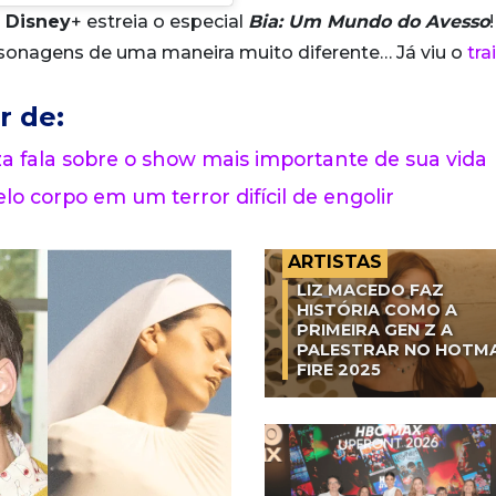
o
Disney
+ estreia o especial
Bia: Um Mundo do Avesso
sonagens de uma maneira muito diferente… Já viu o
tra
r de:
 fala sobre o show mais importante de sua vida
lo corpo em um terror difícil de engolir
ARTISTAS
LIZ MACEDO FAZ
HISTÓRIA COMO A
PRIMEIRA GEN Z A
PALESTRAR NO HOTM
FIRE 2025