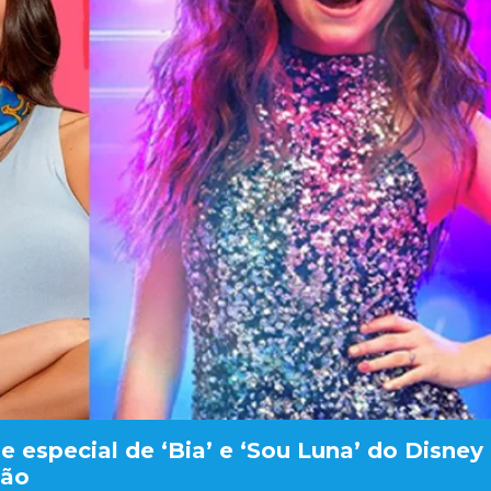
 especial de ‘Bia’ e ‘Sou Luna’ do Disney
ção