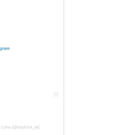
agram
 Luna (@soyluna_la)