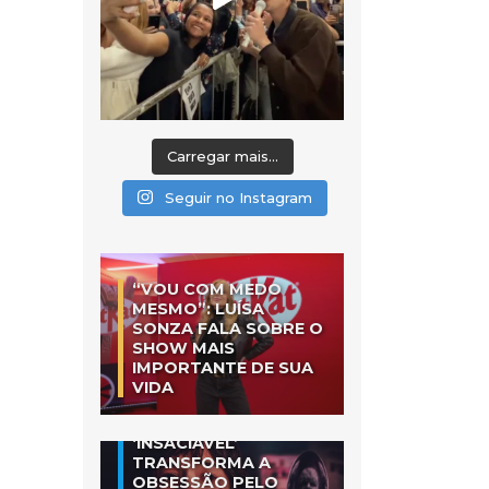
Carregar mais...
Seguir no Instagram
“VOU COM MEDO
MESMO”: LUÍSA
SONZA FALA SOBRE O
SHOW MAIS
IMPORTANTE DE SUA
VIDA
‘INSACIÁVEL’
TRANSFORMA A
OBSESSÃO PELO