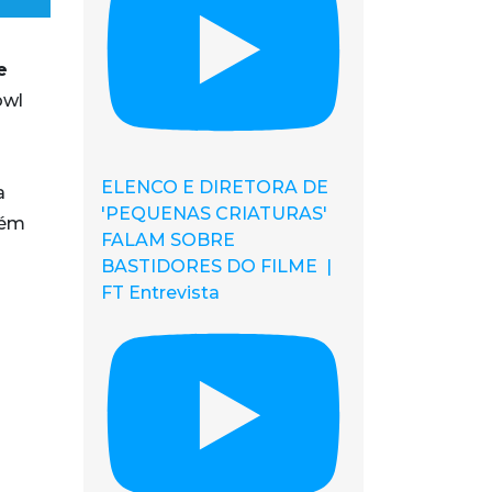
e
owl
ELENCO E DIRETORA DE
a
'PEQUENAS CRIATURAS'
lém
FALAM SOBRE
BASTIDORES DO FILME |
FT Entrevista