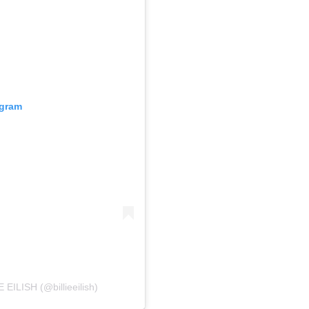
agram
EILISH (@billieeilish)