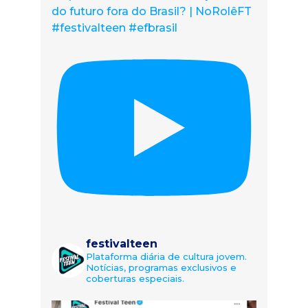
do futuro fora do Brasil? | NoRolêFT
#festivalteen #efbrasil
festivalteen
Plataforma diária de cultura jovem.
Notícias, programas exclusivos e
coberturas especiais.