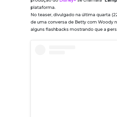
produção do
Disney+
se chamará “
Lamp
plataforma.
No teaser, divulgado na última quarta (
de uma conversa de Betty com Woody na
alguns flashbacks mostrando que a per