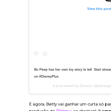
View this pos
Bo Peep has her own toy story to tell. Start stre
on #DisneyPlus.
A post shared by
Disney+
(@disneypl
E agora, Betty vai ganhar um curta só pa