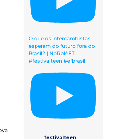
O que os intercambistas
esperam do futuro fora do
Brasil? | NoRolêFT
#festivalteen #efbrasil
nova
festivalteen