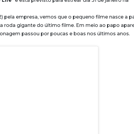
 Life
” e está previsto para estrear dia 31 de janeiro na
22) pela empresa, vemos que o pequeno filme nasce a pa
 roda gigante do último filme. Em meio ao papo apa
sonagem passou por poucas e boas nos últimos anos.