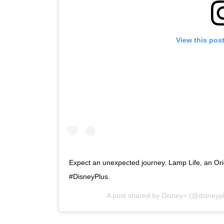
View this pos
Expect an unexpected journey. Lamp Life, an Orig
#DisneyPlus.
A post shared by
Disney+
(@disneypl