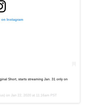
t on Instagram
inal Short, starts streaming Jan. 31 only on
us) on
Jan 22, 2020 at 11:16am PST