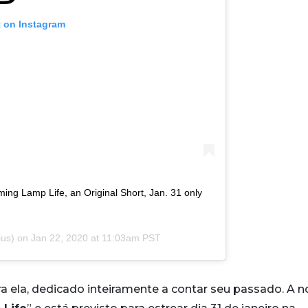
t on Instagram
aming Lamp Life, an Original Short, Jan. 31 only
us) on
Jan 22, 2020 at 11:03am PST
ra ela, dedicado inteiramente a contar seu passado. A 