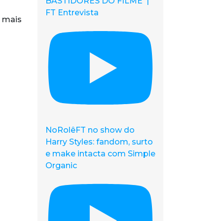
BASTIDORES DO FILME |
FT Entrevista
o mais
NoRolêFT no show do
Harry Styles: fandom, surto
e make intacta com Simple
Organic