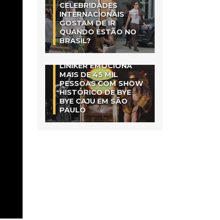
CELEBRIDADES
INTERNACIONAIS
GOSTAM DE IR
QUANDO ESTÃO NO
BRASIL?
LINIKER EMOCIONA
MAIS DE 45 MIL
PESSOAS COM SHOW
HISTÓRICO DE BYE
BYE CAJU EM SÃO
PAULO