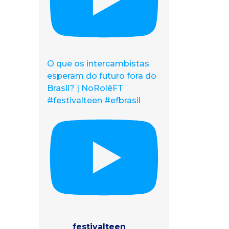
O que os intercambistas
esperam do futuro fora do
Brasil? | NoRolêFT
#festivalteen #efbrasil
festivalteen