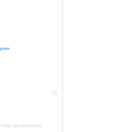
agram
n Neto (@onilsonneto)