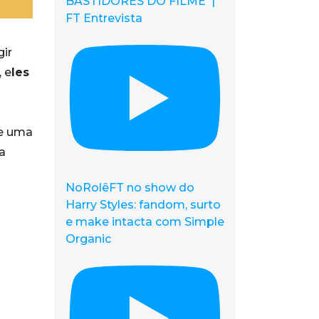
BASTIDORES DO FILME |
FT Entrevista
ir
 e
les
de uma
a
NoRolêFT no show do
Harry Styles: fandom, surto
e make intacta com Simple
Organic