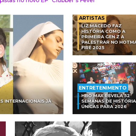
 pistas no novo EP “Clubber’s Fever”
ARTISTAS
LIZ MACEDO FAZ
HISTÓRIA COMO A
PRIMEIRA GEN Z A
PALESTRAR NO HOTM
FIRE 2025
ENTRETENIMENTO
HBO MAX REVELA 52
S INTERNACIONAIS JÁ
SEMANAS DE HISTÓRI
ÚNICAS PARA 2026