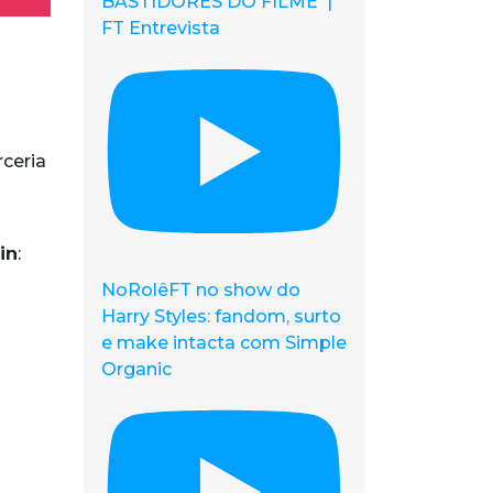
BASTIDORES DO FILME |
FT Entrevista
ceria
in
:
NoRolêFT no show do
Harry Styles: fandom, surto
e make intacta com Simple
Organic