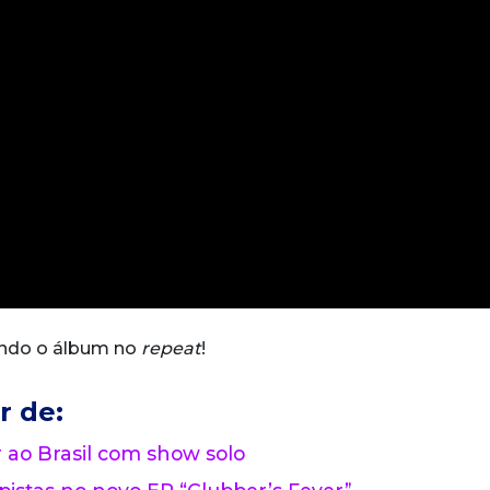
indo o álbum no
repeat
!
r de:
o Brasil com show solo