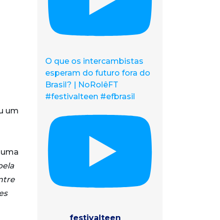
O que os intercambistas
esperam do futuro fora do
Brasil? | NoRolêFT
#festivalteen #efbrasil
ou um
s uma
pela
ntre
es
festivalteen