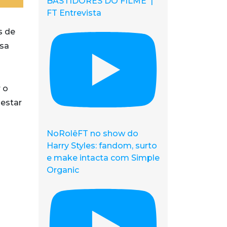
BASTIDORES DO FILME |
FT Entrevista
s de
ssa
 o
 estar
NoRolêFT no show do
Harry Styles: fandom, surto
e make intacta com Simple
Organic