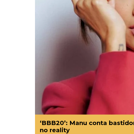
‘BBB20’: Manu conta bastidor
no reality