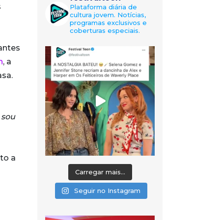
s
Plataforma diária de
cultura jovem. Notícias,
programas exclusivos e
coberturas especiais.
antes
n
, a
asa.
 sou
to a
Carregar mais...
Seguir no Instagram