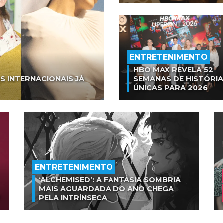
ENTRETENIMENTO
HBO MAX REVELA 52
S INTERNACIONAIS JÁ
SEMANAS DE HISTÓRI
ÚNICAS PARA 2026
ENTRETENIMENTO
‘ALCHEMISED’: A FANTASIA SOMBRIA
MAIS AGUARDADA DO ANO CHEGA
V
PELA INTRÍNSECA