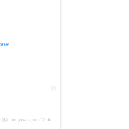
agram
i (@manugavassi)
em
12 de Abr, 2020 às 8:41 PDT