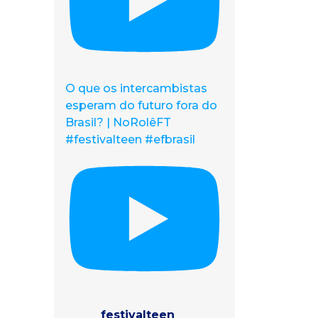
O que os intercambistas
esperam do futuro fora do
Brasil? | NoRolêFT
#festivalteen #efbrasil
festivalteen