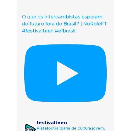
O que os intercambistas esperam
do futuro fora do Brasil? | NoRolêFT
#festivalteen #efbrasil
festivalteen
Plataforma diária de cultura jovem.