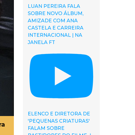
LUAN PEREIRA FALA
SOBRE NOVO ÁLBUM,
AMIZADE COM ANA
CASTELA E CARREIRA
INTERNACIONAL | NA
JANELA FT
ELENCO E DIRETORA DE
'PEQUENAS CRIATURAS'
ra
FALAM SOBRE