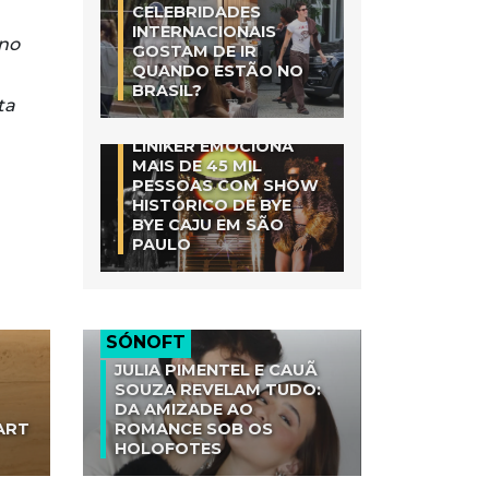
CELEBRIDADES
INTERNACIONAIS
 no
GOSTAM DE IR
QUANDO ESTÃO NO
BRASIL?
ta
LINIKER EMOCIONA
MAIS DE 45 MIL
PESSOAS COM SHOW
HISTÓRICO DE BYE
BYE CAJU EM SÃO
PAULO
SÓNOFT
JULIA PIMENTEL E CAUÃ
SOUZA REVELAM TUDO:
DA AMIZADE AO
ART
ROMANCE SOB OS
HOLOFOTES