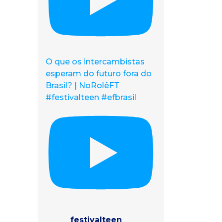
O que os intercambistas
esperam do futuro fora do
Brasil? | NoRolêFT
#festivalteen #efbrasil
festivalteen