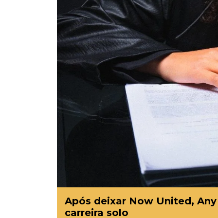
Após deixar Now United, Any G
carreira solo