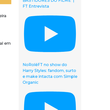
BASTIDORES DO FILME |
FT Entrevista
eira
ial em
NoRolêFT no show do
Harry Styles: fandom, surto
e make intacta com Simple
Organic