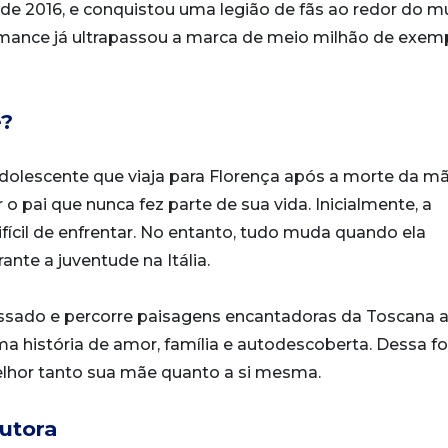
de 2016, e conquistou uma legião de fãs ao redor do m
romance já ultrapassou a marca de meio milhão de exem
e?
olescente que viaja para Florença após a morte da m
o pai que nunca fez parte de sua vida. Inicialmente, a
ícil de enfrentar. No entanto, tudo muda quando ela
ante a juventude na Itália.
sado e percorre paisagens encantadoras da Toscana 
a história de amor, família e autodescoberta. Dessa f
lhor tanto sua mãe quanto a si mesma.
autora