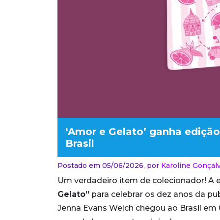
‘Amor e Gelato’ ganha ediçã
Brasil
Postado em 05/06/2026,
por
Karoline Gonçalv
Um verdadeiro item de colecionador! A 
Gelato”
para celebrar os dez anos da publ
Jenna Evans Welch chegou ao Brasil em 0