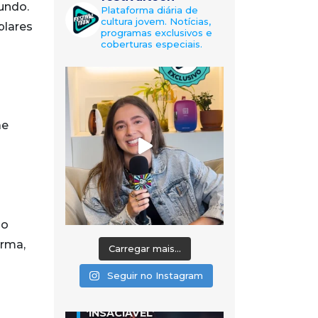
undo.
Plataforma diária de
cultura jovem. Notícias,
plares
programas exclusivos e
coberturas especiais.
ãe
ao
orma,
Carregar mais...
Seguir no Instagram
‘INSACIÁVEL’