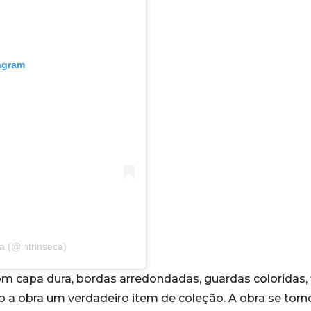
tagram
ca (@intrinseca)
m capa dura, bordas arredondadas, guardas coloridas, f
do a obra um verdadeiro item de coleção. A obra se torn