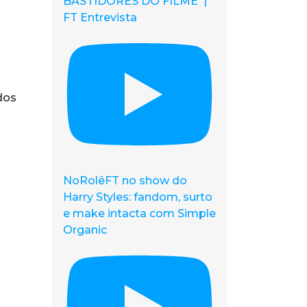
BASTIDORES DO FILME |
FT Entrevista
dos
NoRolêFT no show do
Harry Styles: fandom, surto
e make intacta com Simple
Organic