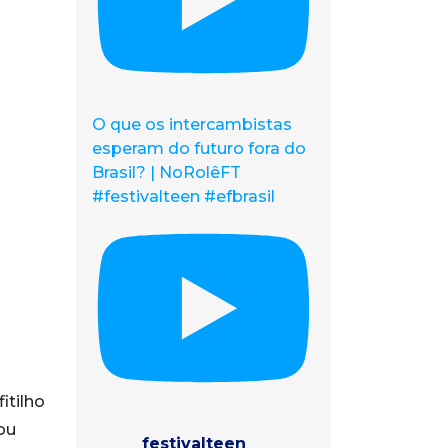
O que os intercambistas
esperam do futuro fora do
Brasil? | NoRolêFT
#festivalteen #efbrasil
itilho
ou
festivalteen