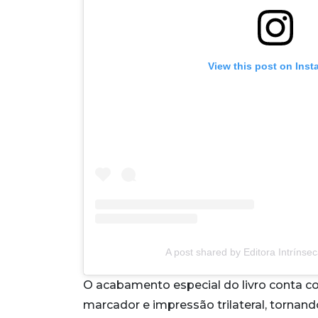
View this post on Ins
A post shared by Editora Intrínse
O acabamento especial do livro conta co
marcador e impressão trilateral, tornan