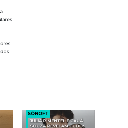
ta
ulares
tores
ados
SÓNOFT
JULIA PIMENTEL E CAUÃ
SOUZA REVELAM TUDO: