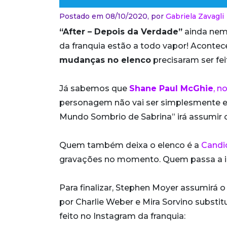
Postado em 08/10/2020,
por
Gabriela Zavagli
“After – Depois da Verdade”
ainda nem 
da franquia estão a todo vapor! Aconte
mudanças no elenco
precisaram ser fei
Já sabemos que
Shane Paul McGhie
, n
personagem não vai ser simplesmente ex
Mundo Sombrio de Sabrina” irá assumir o
Quem também deixa o elenco é a
Candi
gravações no momento. Quem passa a int
Para finalizar, Stephen Moyer assumirá o
por Charlie Weber e Mira Sorvino substitu
feito no Instagram da franquia: