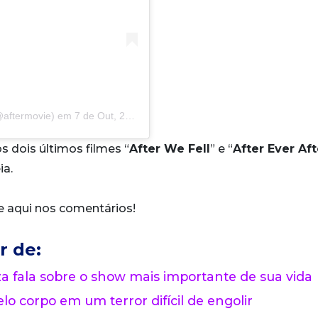
@aftermovie)
em
7 de Out, 2020 às 4:09 PDT
s dois últimos filmes “
After We Fell
” e “
After Ever Aft
ia.
 aqui nos comentários!
r de:
 fala sobre o show mais importante de sua vida
lo corpo em um terror difícil de engolir