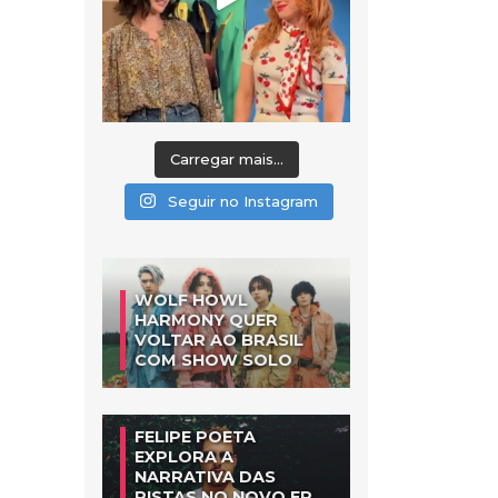
Carregar mais...
Seguir no Instagram
WOLF HOWL
HARMONY QUER
VOLTAR AO BRASIL
COM SHOW SOLO
FELIPE POETA
EXPLORA A
NARRATIVA DAS
PISTAS NO NOVO EP