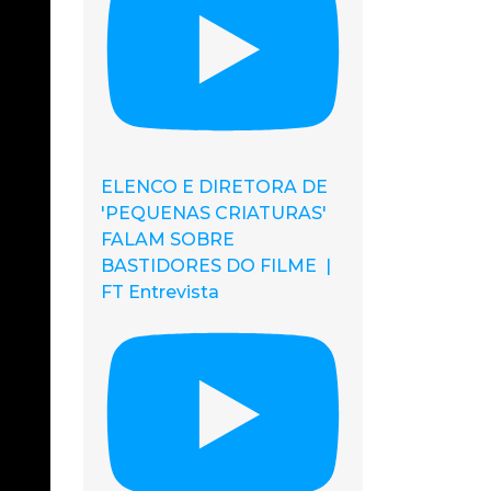
ELENCO E DIRETORA DE
'PEQUENAS CRIATURAS'
FALAM SOBRE
BASTIDORES DO FILME |
FT Entrevista