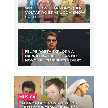
WOLF HOWL HARMONY QUER
VOLTAR AO BRASIL COM SHOW
SOLO
FELIPE POETA EXPLORA A
NARRATIVA DAS PISTAS NO
NOVO EP “CLUBBER’S FEVER”
MÚSICA
AGENDA DE SHOWS 2026: OS
ARTISTAS INTERNACIONAIS JÁ