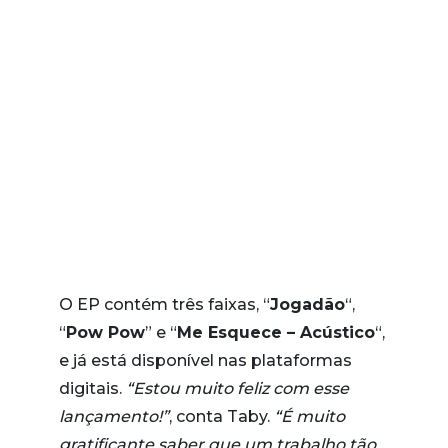
O EP contém três faixas, “
Jogadão
“,
“
Pow Pow
” e “
Me Esquece – Acústico
“,
e já está disponível nas plataformas
digitais.
“Estou muito feliz com esse
lançamento!”
, conta Taby.
“É muito
gratificante saber que um trabalho tão