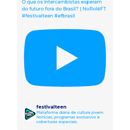
O que os intercambistas esperam
do futuro fora do Brasil? | NoRolêFT
#festivalteen #efbrasil
festivalteen
Plataforma diária de cultura jovem.
Notícias, programas exclusivos e
coberturas especiais.