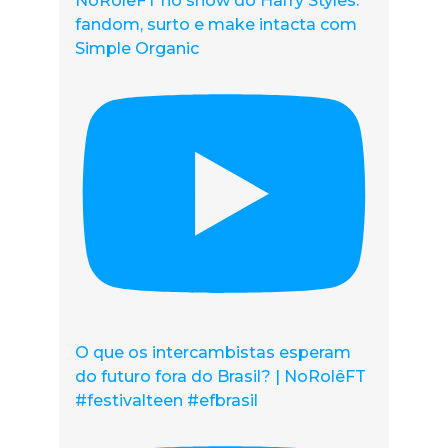
NoRolêFT no show do Harry Styles:
fandom, surto e make intacta com
Simple Organic
O que os intercambistas esperam
do futuro fora do Brasil? | NoRolêFT
#festivalteen #efbrasil