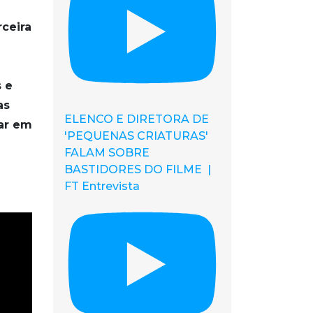
rceira
s e
as
ELENCO E DIRETORA DE
ar em
'PEQUENAS CRIATURAS'
FALAM SOBRE
BASTIDORES DO FILME |
FT Entrevista