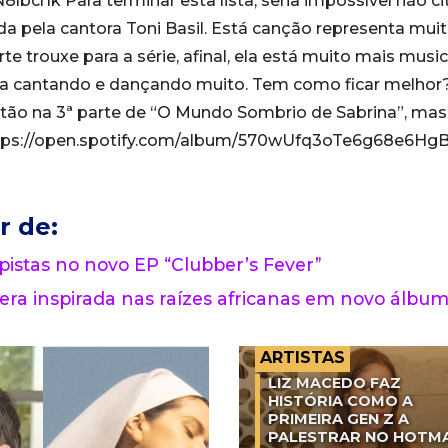
crIk Para terminar esta lista, seria impossível não cit
da pela cantora Toni Basil. Está canção representa mui
e trouxe para a série, afinal, ela está muito mais music
a cantando e dançando muito. Tem como ficar melhor
tão na 3ª parte de “O Mundo Sombrio de Sabrina”, mas
. https://open.spotify.com/album/570wUfq3oTe6g68e6Hg
r de:
 pistas no novo EP “Clubber’s Fever”
era inspirada nas raízes africanas em novo álbu
ARTISTAS
LIZ MACEDO FAZ
HISTÓRIA COMO A
PRIMEIRA GEN Z A
PALESTRAR NO HOTM