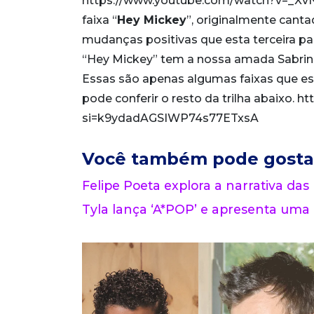
https://www.youtube.com/watch?v=_XvN8lb
faixa “
Hey Mickey
”, originalmente canta
mudanças positivas que esta terceira part
“Hey Mickey” tem a nossa amada Sabrin
Essas são apenas algumas faixas que es
pode conferir o resto da trilha abaixo
si=k9ydadAGSIWP74s77ETxsA
Você também pode gosta
Felipe Poeta explora a narrativa das
Tyla lança ‘A*POP’ e apresenta uma 