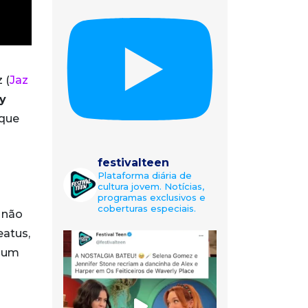
z (
Jaz
y
 que
festivalteen
Plataforma diária de
cultura jovem. Notícias,
programas exclusivos e
coberturas especiais.
 não
eatus,
m um