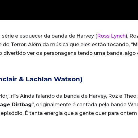
a série e esquecer da banda de Harvey (
Ross Lynch
), Ro
be do Terror. Além da música que eles estão tocando, “
M
to divertido ver os personagens tendo uma banda, algo
nclair & Lachlan Watson)
rj_rFs Ainda falando da banda de Harvey, Roz e Theo,
age Dirtbag
”, originalmente é cantada pela banda Wh
pisódio. É tanta energia que a gente quer para onte