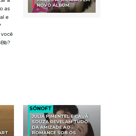
ar a
NOVO ÁLBUM
to as
al e
?
 você
BBb?
m
SÓNOFT
JULIA PIMENTEL E CAUÃ
SOUZA REVELAM TUDO:
DA AMIZADE AO
ART
ROMANCE SOB OS