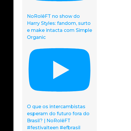
NoRolêFT no show do
Harry Styles: fandom, surto
e make intacta com Simple
Organic
O que os intercambistas
esperam do futuro fora do
Brasil? | NoRolêFT
#festivalteen #efbrasil