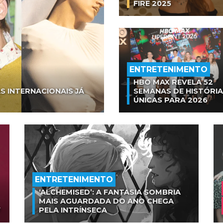
FIRE 2025
ENTRETENIMENTO
HBO MAX REVELA 52
S INTERNACIONAIS JÁ
SEMANAS DE HISTÓRI
ÚNICAS PARA 2026
ENTRETENIMENTO
‘ALCHEMISED’: A FANTASIA SOMBRIA
MAIS AGUARDADA DO ANO CHEGA
V
PELA INTRÍNSECA