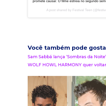
promete causar. O filme estreia no segundo se
A post shared by
Festival Teen
(@festiv
Você também pode gosta
Sam Sabbá lança ‘Sombras da Noite’
WOLF HOWL HARMONY quer voltar a