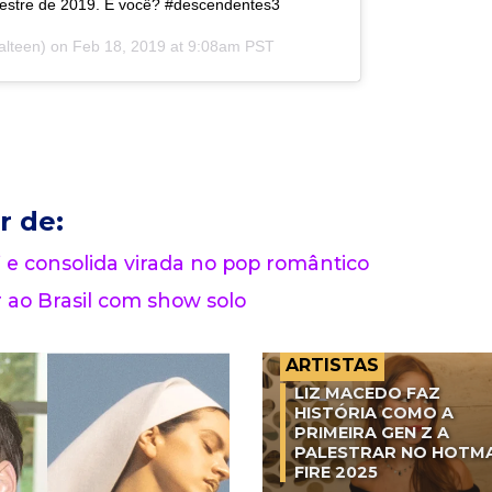
mestre de 2019. E você? #descendentes3
alteen) on
Feb 18, 2019 at 9:08am PST
r de:
 e consolida virada no pop romântico
o Brasil com show solo
ARTISTAS
LIZ MACEDO FAZ
HISTÓRIA COMO A
PRIMEIRA GEN Z A
PALESTRAR NO HOTM
FIRE 2025