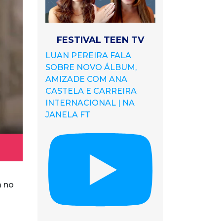
FESTIVAL TEEN TV
LUAN PEREIRA FALA
SOBRE NOVO ÁLBUM,
AMIZADE COM ANA
CASTELA E CARREIRA
INTERNACIONAL | NA
JANELA FT
a no