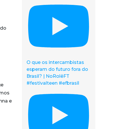
ado
O que os intercambistas
esperam do futuro fora do
Brasil? | NoRolêFT
#festivalteen #efbrasil
ge
emos
nna e