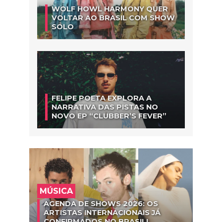
WOLF HOWL HARMONY QUER
VOLTAR AO BRASIL COM SHOW
SOLO
FELIPE POETA EXPLORA A
NARRATIVA DAS PISTAS NO
NOVO EP “CLUBBER’S FEVER”
MÚSICA
AGENDA DE SHOWS 2026: OS
ARTISTAS INTERNACIONAIS JÁ
CONFIRMADOS NO BRASIL!