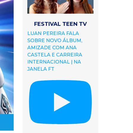
FESTIVAL TEEN TV
LUAN PEREIRA FALA
SOBRE NOVO ÁLBUM,
AMIZADE COM ANA
CASTELA E CARREIRA
INTERNACIONAL | NA
JANELA FT