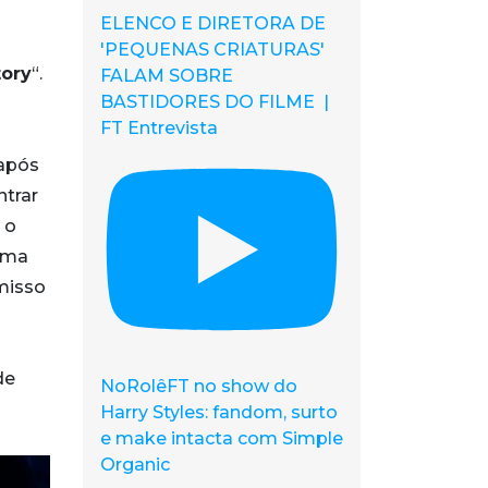
ELENCO E DIRETORA DE
'PEQUENAS CRIATURAS'
tory
“.
FALAM SOBRE
BASTIDORES DO FILME |
FT Entrevista
 após
ntrar
 o
 uma
misso
de
NoRolêFT no show do
Harry Styles: fandom, surto
e make intacta com Simple
Organic