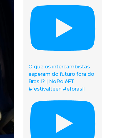
O que os intercambistas
esperam do futuro fora do
Brasil? | NoRolêFT
#festivalteen #efbrasil