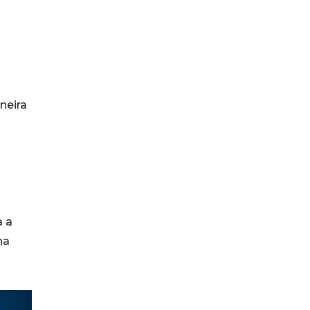
neira
s
a a
na