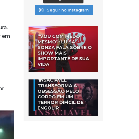
Seguir no Instagram
ra.
r em
“VOU COM MEDO
MESMO”: LUÍSA
SONZA FALA SOBRE O
SHOW MAIS
IMPORTANTE DE SUA
VIDA
‘INSACIÁVEL’
TRANSFORMA A
or
OBSESSÃO PELO
CORPO EM UM
TERROR DIFÍCIL DE
ENGOLIR